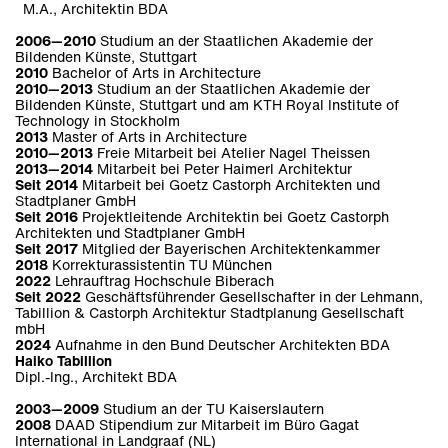
M.A., Architektin BDA
Innenräume
Wettbewerbe
Veröffentlichungen
2006—2010
Studium an der Staatlichen Akademie der
Bildenden Künste, Stuttgart
2010
Bachelor of Arts in Architecture
Werkliste
Werkliste
Werkliste
2010—2013
Studium an der Staatlichen Akademie der
Bildenden Künste, Stuttgart und am KTH Royal Institute of
Technology in Stockholm
2013
Master of Arts in Architecture
2010—2013
Freie Mitarbeit bei Atelier Nagel Theissen
2013—2014
Mitarbeit bei Peter Haimerl Architektur
Seit 2014
Mitarbeit bei Goetz Castorph Architekten und
Stadtplaner GmbH
Seit 2016
Projektleitende Architektin bei Goetz Castorph
Architekten und Stadtplaner GmbH
Seit 2017
Mitglied der Bayerischen Architektenkammer
2018
Korrekturassistentin TU München
2022
Lehrauftrag Hochschule Biberach
Seit 2022
Geschäftsführender Gesellschafter in der Lehmann,
Tabillion & Castorph Architektur Stadtplanung Gesellschaft
mbH
2024
Aufnahme in den Bund Deutscher Architekten BDA
Haiko Tabillion
Dipl.-Ing., Architekt BDA
2003—2009
Studium an der TU Kaiserslautern
2008
DAAD Stipendium zur Mitarbeit im Büro Gagat
International in Landgraaf (NL)