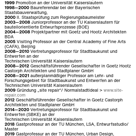
1999
Promotion an der Universität Kaiserslautern
1998—2000
Baureferendar bei der Bayerischen
Staatsbauverwaltung,
2000
II. Staatsprüfung zum Regierungsbaumeister
2003—2008
Juniorprofessor an der TU Kaiserslautern für
bauteilorientierte Entwurfsprozesse (BOE)
2004—2008
Projektpartner mit Goetz und Hootz Architekten
BDA
2005
Visiting Professor an der Central Academy of Fine Arts
(CAFA), Beijing
2008—2010
Vertretungsprofessor für Stadtbaukunst und
Entwerfen an der
Technischen Universität Kaiserslautern
2008—2012
Geschäftsführender Gesellschafter in Goetz Hootz
Castorph Architekten und Stadtplaner GmbH
2008—2021
außerplanmäßiger Professor am Lehr- und
Forschungsgebiet für Stadtbaukunst und Entwerfen an der
Technischen Universität Kaiserslautern
2009
Gründung „site repair“/ Normalstadtideal >
www.site-
repair.com
2012
Geschäftsführender Gesellschafter in Goetz Castorph
Architekten und Stadtplaner GmbH
2014—2020
Vertretungsprofessor für Stadtbaukunst und
Entwerfen (SBKE) an der
Technischen Universität Kaiserslautern
2018
Gastprofessur an der TU München, LSA, Entwurfsstudio/
Master
2019
Gastprofessur an der TU München, Urban Design,