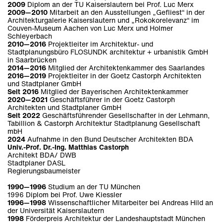
2009
Diplom an der TU Kaiserslautern bei Prof. Luc Merx
2009—2010
Mitarbeit an den Ausstellungen „Gefliest“ in der
Architekturgalerie Kaiserslautern und „Rokokorelevanz“ im
Couven-Museum Aachen von Luc Merx und Holmer
Schleyerbach
2010—2016
Projektleiter im Architektur- und
Stadtplanungsbüro FLOSUNDK architektur + urbanistik GmbH
in Saarbrücken
2014—2016
Mitglied der Architektenkammer des Saarlandes
2016—2019
Projektleiter in der Goetz Castorph Architekten
und Stadtplaner GmbH
Seit 2016
Mitglied der Bayerischen Architektenkammer
2020—2021
Geschäftsführer in der Goetz Castorph
Architekten und Stadtplaner GmbH
Seit 2022
Geschäftsführender Gesellschafter in der Lehmann,
Tabillion & Castorph Architektur Stadtplanung Gesellschaft
mbH
2024
Aufnahme in den Bund Deutscher Architekten BDA
Univ.-Prof. Dr.-Ing. Matthias Castorph
Architekt BDA/ DWB
Stadtplaner DASL
Regierungsbaumeister
1990—1996
Studium an der TU München
1996 Diplom bei Prof. Uwe Kiessler
1996—1998
Wissenschaftlicher Mitarbeiter bei Andreas Hild an
der Universität Kaiserslautern
1998
Förderpreis Architektur der Landeshauptstadt München