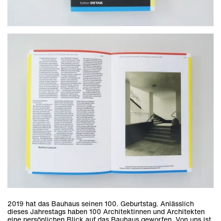
Innenräume
Wettbewerbe
Veröffentlichungen
Werkliste
Werkliste
Werkliste
2019 hat das Bauhaus seinen 100. Geburtstag. Anlässlich
dieses Jahrestags haben 100 Architektinnen und Architekten
eine persönlichen Blick auf das Bauhaus geworfen. Von uns ist