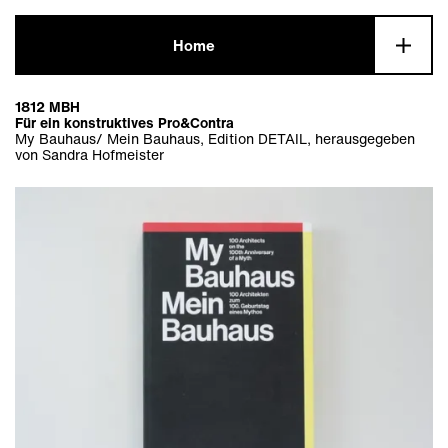
Home
Info
1812 MBH
Für ein konstruktives Pro&Contra
My Bauhaus/ Mein Bauhaus, Edition DETAIL, herausgegeben
von Sandra Hofmeister
Alles
Wohnungsbau
Alles
Aktuell
Büro und Gewerbe
Städtebau
Alles
Bauen im Bestand
Gutachten und Studien
Ausstellungen