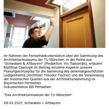
Innenräume
Wettbewerbe
Veröffentlichungen
Werkliste
Werkliste
Werkliste
Im Rahmen der Fernsehdokumentation über die Sammlung des
Architekturmuseums der TU München, in der Reihe aus
"Schwaben & Altbayern" (Redaktion: Iris Tsakaridis), erläutert
Matthias Castorph im Beitrag einzelne Aspekte unseres
Planungskonzeptes für die Sanierung des denkmalgeschützten
Ledigenheims (Architekt Theodor Fischer) und die Verwendung
der historischen Quellen aus der Architektursammlung im
Bayerischen Fernsehen.
Dokumentation BR Fernsehen
"Das Architekturmuseum der TU München"
28.03.2021, Schwaben + Altbayern