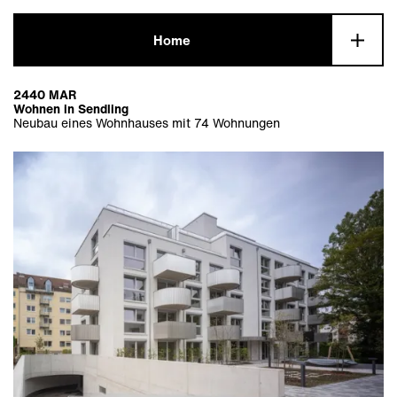
Home
Info
2440 MAR
Wohnen in Sendling
Neubau eines Wohnhauses mit 74 Wohnungen
Alles
Wohnungsbau
Alles
Aktuell
Büro und Gewerbe
Städtebau
Alles
Bauen im Bestand
Gutachten und Studien
Ausstellungen