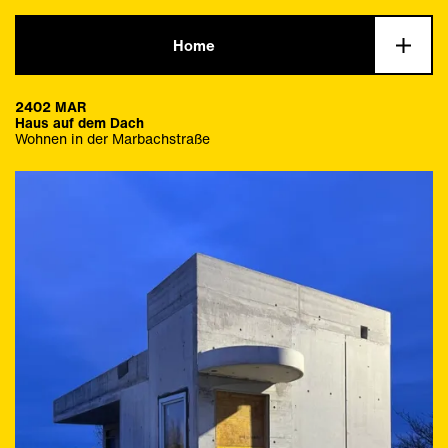
Home
Info
2402 MAR
Haus auf dem Dach
Wohnen in der Marbachstraße
Alles
Wohnungsbau
Alles
Aktuell
Büro und Gewerbe
Städtebau
Alles
Bauen im Bestand
Gutachten und Studien
Ausstellungen