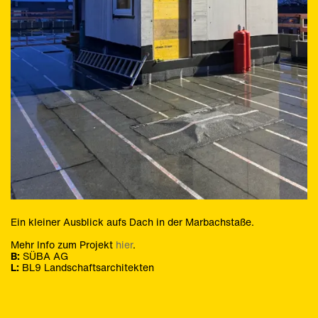
Innenräume
Wettbewerbe
Veröffentlichungen
Werkliste
Werkliste
Werkliste
Ein kleiner Ausblick aufs Dach in der Marbachstaße.
Mehr Info zum Projekt
hier
.
B:
SÜBA AG
L:
BL9 Landschaftsarchitekten